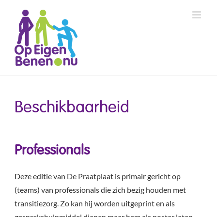
Ga
naar
inhoud
Beschikbaarheid
Professionals
Deze editie van De Praatplaat is primair gericht op
(teams) van professionals die zich bezig houden met
transitiezorg. Zo kan hij worden uitgeprint en als
gesprekshulpmiddel dienen maar hem als poster laten