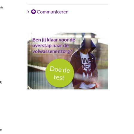
je
Communiceren
de
en