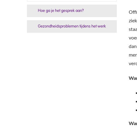
Off
Hoe ga je het gesprek aan?
ziek
Gezondheidsproblemen tijdens het werk
sta
voe
dan 
men
ver
Wan
Wan