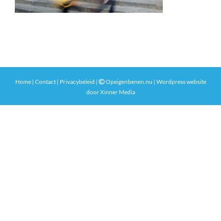
Home
|
Contact
|
Privacybeleid
|
Opeigenbenen.nu | Wordpress website
door
Xinner Media