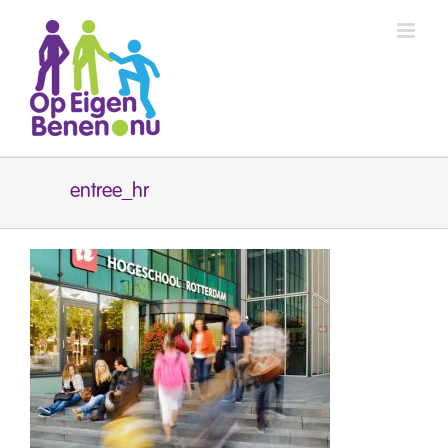
Ga
naar
inhoud
entree_hr