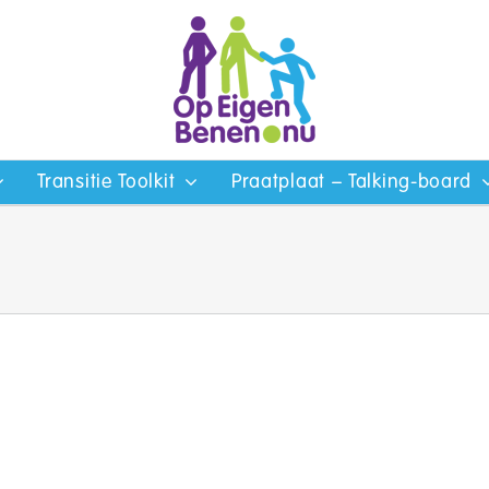
Transitie Toolkit
Praatplaat – Talking-board