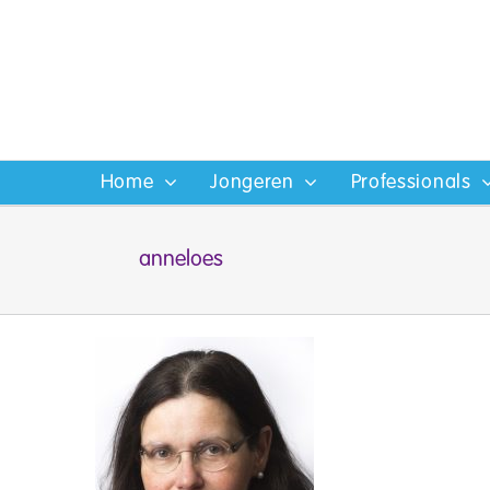
Ga
naar
inhoud
Home
Jongeren
Professionals
anneloes