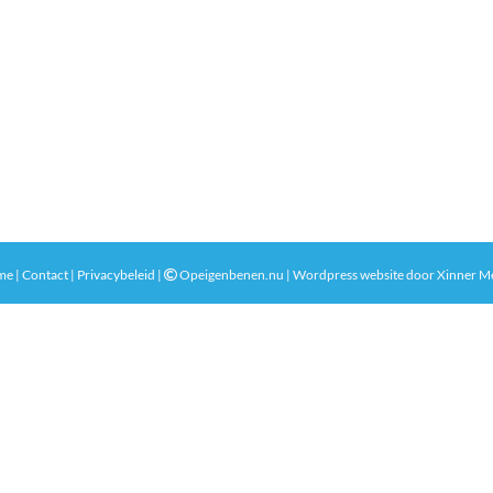
me
|
Contact
|
Privacybeleid
|
Opeigenbenen.nu | Wordpress website door
Xinner M