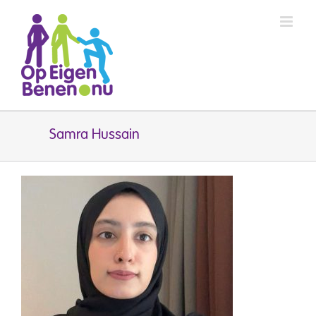
Ga
naar
inhoud
Samra Hussain