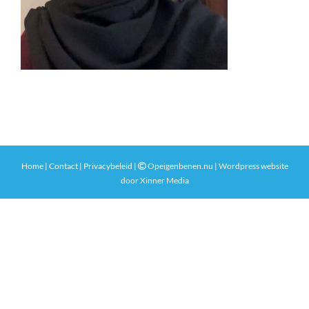
Home
|
Contact
|
Privacybeleid
|
Opeigenbenen.nu | Wordpress website
door
Xinner Media