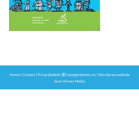
Home
|
Contact
|
Privacybeleid
|
Opeigenbenen.nu | Wordpress website
door
Xinner Media