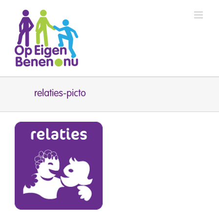
Ga
naar
inhoud
relaties-picto