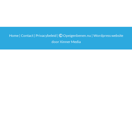
Home
|
Contact
|
Privacybeleid
|
Opeigenbenen.nu | Wordpress website
door
Xinner Media