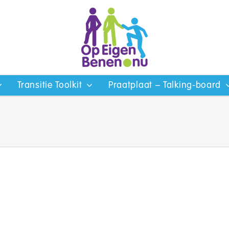
Transitie Toolkit
Praatplaat – Talking-board