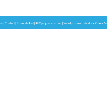
me
|
Contact
|
Privacybeleid
|
Opeigenbenen.nu | Wordpress website door
Xinner M