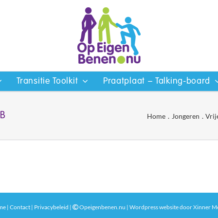
Transitie Toolkit
Praatplaat – Talking-board
PB
Home
Jongeren
Vrij
me
|
Contact
|
Privacybeleid
|
Opeigenbenen.nu | Wordpress website door
Xinner M