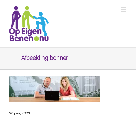
Ga
naar
inhoud
Afbeelding banner
20 juni, 2023