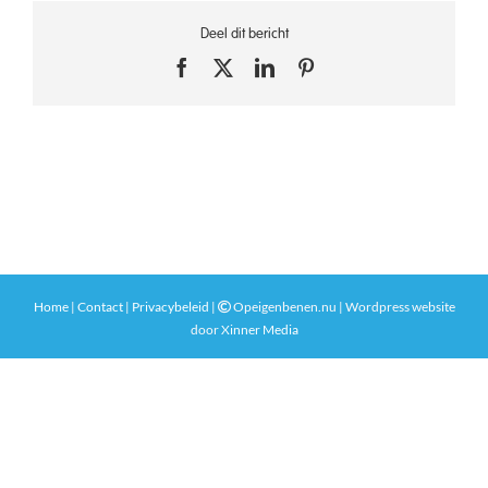
Deel dit bericht
Facebook
X
LinkedIn
Pinterest
Home
|
Contact
|
Privacybeleid
|
Opeigenbenen.nu | Wordpress website
door
Xinner Media