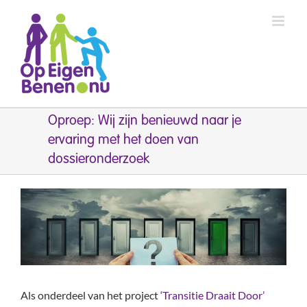
Ga
naar
inhoud
Oproep: Wij zijn benieuwd naar je
ervaring met het doen van
dossieronderzoek
Bekijk
grotere
afbeelding
Als onderdeel van het project
‘Transitie Draait Door’