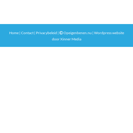
Home
|
Contact
|
Privacybeleid
|
Opeigenbenen.nu | Wordpress website
door
Xinner Media