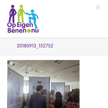
Ga
naar
inhoud
20180913_152752