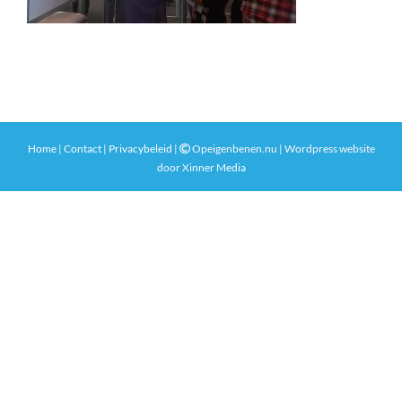
Home
|
Contact
|
Privacybeleid
|
Opeigenbenen.nu | Wordpress website
door
Xinner Media