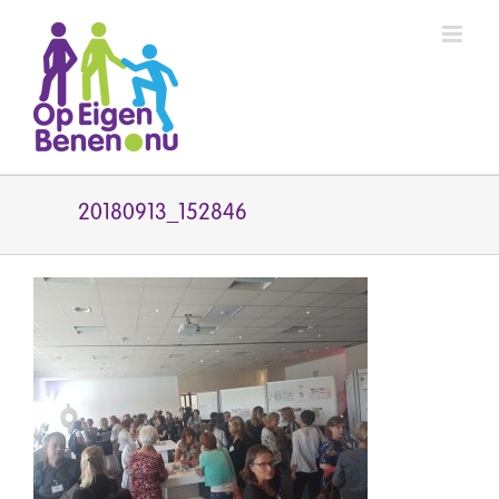
Ga
naar
inhoud
20180913_152846