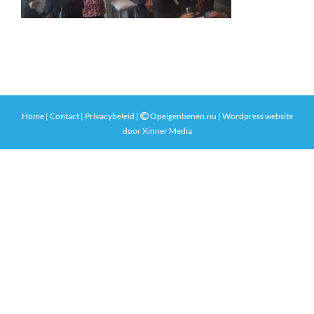
Home
|
Contact
|
Privacybeleid
|
Opeigenbenen.nu | Wordpress website
door
Xinner Media