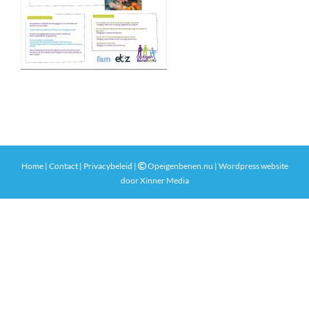
Home
|
Contact
|
Privacybeleid
|
Opeigenbenen.nu | Wordpress website
door
Xinner Media