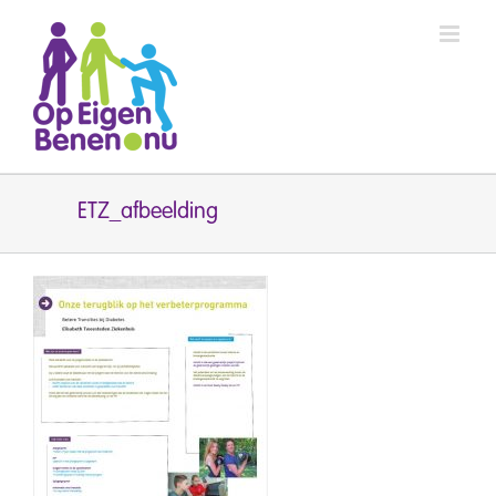
Ga
naar
inhoud
ETZ_afbeelding