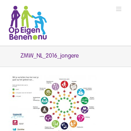
Ga
naar
inhoud
ZMW_NL_2016_jongere