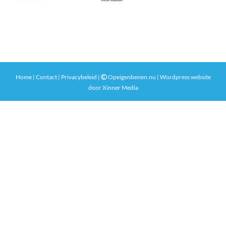
Home
|
Contact
|
Privacybeleid
|
Opeigenbenen.nu | Wordpress website
door
Xinner Media