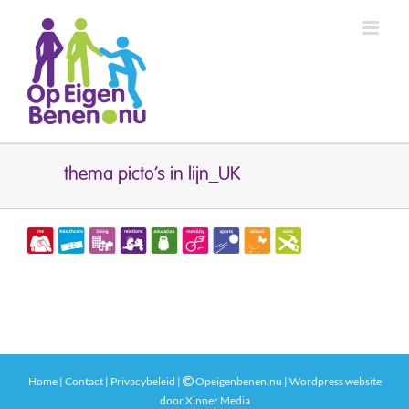
Ga
naar
inhoud
thema picto’s in lijn_UK
Home
|
Contact
|
Privacybeleid
|
Opeigenbenen.nu | Wordpress website
door
Xinner Media