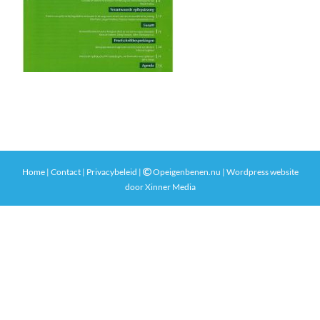
Home
|
Contact
|
Privacybeleid
|
Opeigenbenen.nu | Wordpress website
door
Xinner Media