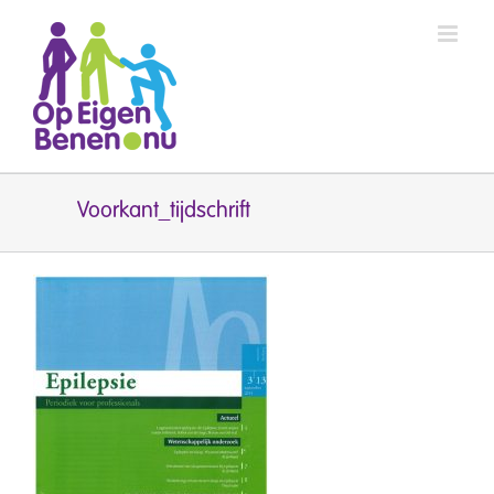
Ga
naar
inhoud
Voorkant_tijdschrift