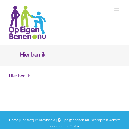
Ga
naar
inhoud
Hier ben ik
Hier ben ik
Home
|
Contact
|
Privacybeleid
|
Opeigenbenen.nu | Wordpress website
door
Xinner Media