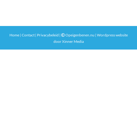
Home
|
Contact
|
Privacybeleid
|
Opeigenbenen.nu | Wordpress website
door
Xinner Media