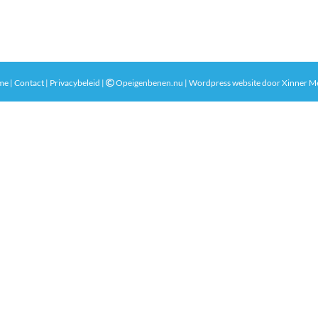
me
|
Contact
|
Privacybeleid
|
Opeigenbenen.nu | Wordpress website door
Xinner M