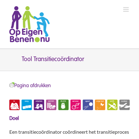
Ga
naar
inhoud
Tool Transitiecoördinator
Pagina afdrukken
Doel
Een transitiecoördinator coördineert het transitieproces