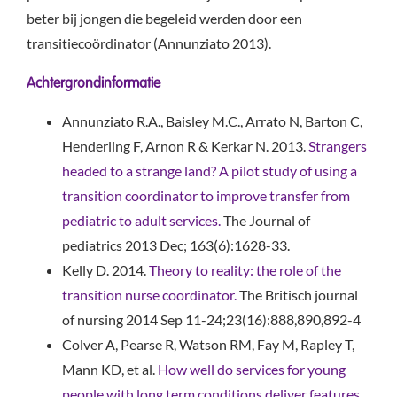
beter bij jongen die begeleid werden door een
transitiecoördinator (Annunziato 2013).
Achtergrondinformatie
Annunziato R.A., Baisley M.C., Arrato N, Barton C,
Henderling F, Arnon R & Kerkar N. 2013.
Strangers
headed to a strange land? A pilot study of using a
transition coordinator to improve transfer from
pediatric to adult services.
The Journal of
pediatrics 2013 Dec; 163(6):1628-33.
Kelly D. 2014.
Theory to reality: the role of the
transition nurse coordinator.
The Britisch journal
of nursing 2014 Sep 11-24;23(16):888,890,892-4
Colver A, Pearse R, Watson RM, Fay M, Rapley T,
Mann KD, et al.
How well do services for young
people with long term conditions deliver features